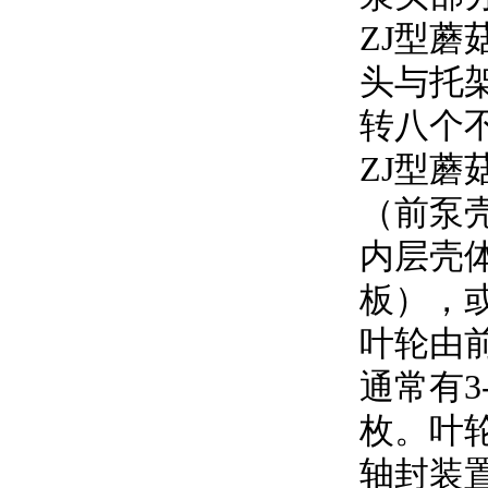
ZJ型蘑
头与托架
转八个不
ZJ型蘑
（前泵壳
内层壳体
板）
叶轮由前盖板
通常有3-
枚。
轴封装置