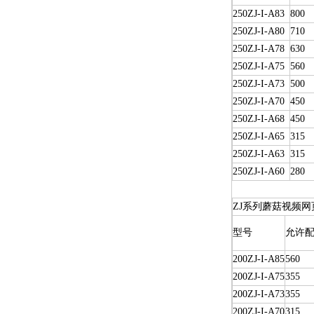
250ZJ-I-A83
800
250ZJ-I-A80
710
250ZJ-I-A78
630
250ZJ-I-A75
560
250ZJ-I-A73
500
250ZJ-I-A70
450
250ZJ-I-A68
450
250ZJ-I-A65
315
250ZJ-I-A63
315
250ZJ-I-A60
280
ZJ系列蘑菇视频网
型号
允许配
200ZJ-I-A85
560
200ZJ-I-A75
355
200ZJ-I-A73
355
200ZJ-I-A70
315