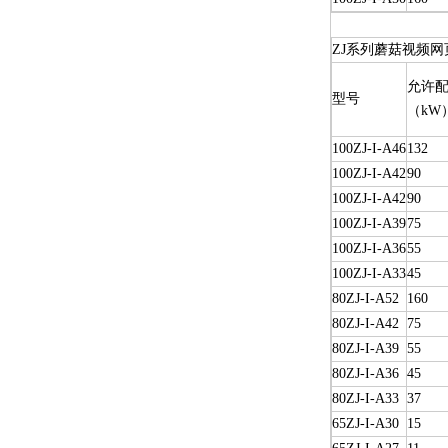
ZJ系列蘑菇视频网
允许配
型号
（kW
100ZJ-I-A46
132
100ZJ-I-A42
90
100ZJ-I-A42
90
100ZJ-I-A39
75
100ZJ-I-A36
55
100ZJ-I-A33
45
80ZJ-I-A52
160
80ZJ-I-A42
75
80ZJ-I-A39
55
80ZJ-I-A36
45
80ZJ-I-A33
37
65ZJ-I-A30
15