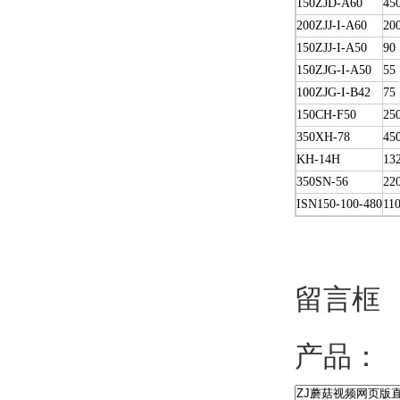
150ZJD-A60
45
200ZJJ-I-A60
20
150ZJJ-I-A50
90
150ZJG-I-A50
55
100ZJG-I-B42
75
150CH-F50
25
350XH-78
45
KH-14H
13
350SN-56
22
ISN150-100-480
11
留言框
产品：