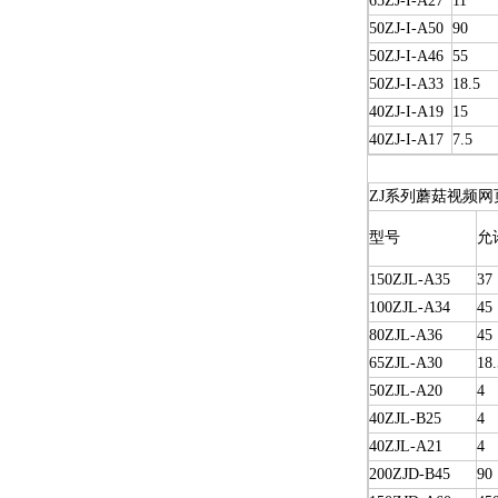
65ZJ-I-A27
11
50ZJ-I-A50
90
50ZJ-I-A46
55
50ZJ-I-A33
18.5
40ZJ-I-A19
15
40ZJ-I-A17
7.5
ZJ系列蘑菇视频网
型号
允
150ZJL-A35
37
100ZJL-A34
45
80ZJL-A36
45
65ZJL-A30
18.
50ZJL-A20
4
40ZJL-B25
4
40ZJL-A21
4
200ZJD-B45
90